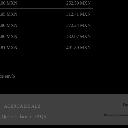
6.00 MXN
252.59 MXN
1.95 MXN
312.41 MXN
7.90 MXN
372.24 MXN
3.86 MXN
432.07 MXN
9.81 MXN
491.89 MXN
de envío
For
ACERCA DE ALB
Política privacida
¿ Qué es el lacre ?
FAQS